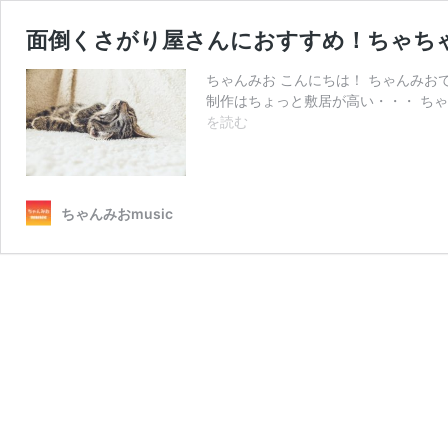
面倒くさがり屋さんにおすすめ！ちゃちゃっ
ちゃんみお こんにちは！ ちゃんみお
制作はちょっと敷居が高い・・・ ちゃ
面
を読む
倒
く
さ
が
ちゃんみおmusic
り
屋
さ
ん
に
お
す
す
め！
ち
ゃ