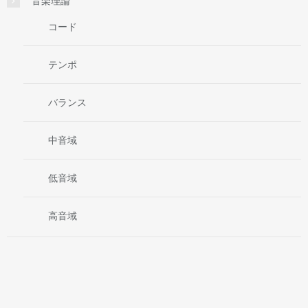
音楽理論
コード
テンポ
バランス
中音域
低音域
高音域