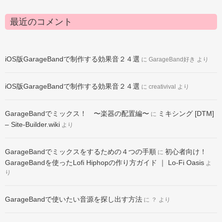
最近のコメント
iOS版GarageBandで制作する効果音２４選
に
GarageBand好き
より
iOS版GarageBandで制作する効果音２４選
に
creativival
より
GarageBandでミックス！ 〜楽器の配置編〜
ミキシング [DTM]
に
– Site-Builder.wiki
より
GarageBandでミックスをするための４つの手順
初心者向け！
に
GarageBandを使ったLofi Hiphopの作り方ガイド ｜ Lo-Fi Oasis
よ
り
GarageBandで使いたい音源を探し出す方法
に
？
より