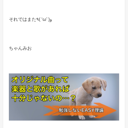
それではまた٩( ‘ω’ )و
ちゃんみお